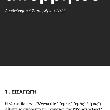
Αναθεώρηση 5 Σεπτεμβρίου 2025
1 . ΕΙΣΑΓΩΓΗ
Η Versatile, Inc. ("
Versatile
", "
εμείς
", "
εμάς
" ή "
μας
")
σέβεται το απόρρητο των χρηστών της ("
Χρήστης(-ες)
",