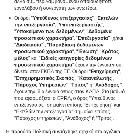
αλλά συμπεριλαμβανομένου οποιουδήποτε
εργολάβου ή συνεργάτη των ανωτέρω.
Οι όροι "
Υπεύθυνος επεξεργασίας
", "
Εκτελών
την επεξεργασία
", "
Υποεπεξεργαστής
",
"
Υποκείμενο των δεδομένων
", "
Δεδομένα
προσωπικού χαρακτήρα
", "
Επεξεργασία
" (ή/και
"
Διαδικασία
"), "
Παραβίαση δεδομένων
προσωπικού χαρακτήρα
",
"Ένωση
", "
Κράτος
μέλος
" και "
Ειδικές κατηγορίες δεδομένων
προσωπικού χαρακτήρα
" έχουν την έννοια που
δίνεται στον ΓΚΠΔ της ΕΕ. Οι όροι "
Επιχείρηση
",
"
Επιχειρηματικός Σκοπός
", "
Καταναλωτής
",
"
Πάροχος Υπηρεσιών
", "
Τρίτος"
ή "
Ανάδοχος
"
έχουν την ίδια έννοια όπως στον ΚΔΠΔ. Στο βαθμό
που εφαρμόζεται ο CPRA, ο όρος "Υπεύθυνος
επεξεργασίας" σημαίνει επίσης "Επιχείρηση" και
"Εκτελών την επεξεργασία" σημαίνει επίσης
"Πάροχος υπηρεσιών", "Ανάδοχος" ή "Τρίτος".
Η παρούσα Πολιτική συντάχθηκε αρχικά στα αγγλικά.