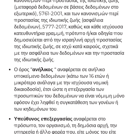
κανονισμών περί προστασίας της ιδιωτικής ζωής
(μεταφορά δεδομένων σε βάσεις δεδομένων στο
εξωτερικό), 5761-2001, και των κανονισμών περί
προστασίας της ιδιωτικής ζωής (ασφάλεια
δεδομένων), 5777-2017, καθώς και κάθε ισχύουσα
κατευθυντήρια γραμμή, πρότυπο ή/και οδηγία που
δημοσιεύεται από την ισραηλινή αρχή προστασίας
της ιδιωτικής ζωής, σε ισχύ κατά καιρούς, σχετικά
με την ασφάλεια των δεδομένων και την προστασία
της ιδιωτικής ζωής.
Ο όρος "
ανήλικος
" αναφέρεται σε ανήλικο
υποκείμενο δεδομένων (κάτω των 16 ετών ή
μικρότερο ανάλογα με την ισχύουσα νομική
δικαιοδοσία), έτσι ώστε η επεξεργασία των
προσωπικών του δεδομένων να είναι νόμιμη μόνο
εφόσον έχει ληφθεί η συγκατάθεση των γονέων ή
των κηδεμόνων του.
Υπεύθυνος επεξεργασίας
αναφέρεται στο
πρόσωπο, τον οργανισμό, τη δημόσια αρχή, την
υπηρεσία ή άλλο φορέα που, είτε μόνος του είτε