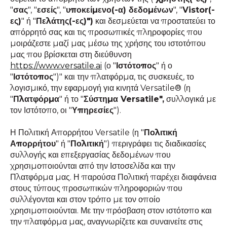
"
σας
", "
εσείς
", "
υποκείμενο(-α) δεδομένων
", "
Vistor(-
ες)
" ή "
Πελάτης(-ες)")
και δεσμεύεται να προστατεύει το
απόρρητό σας και τις προσωπικές πληροφορίες που
μοιράζεστε μαζί μας μέσω της χρήσης του ιστοτόπου
μας που βρίσκεται στη διεύθυνση
https://www.versatile.ai
(ο "
Ιστότοπος
" ή ο
"
Ιστότοπος
")" και την πλατφόρμα, τις συσκευές, το
λογισμικό, την εφαρμογή για κινητά Versatile® (η
"
Πλατφόρμα
" ή το "
Σύστημα Versatile",
συλλογικά με
τον Ιστότοπο, οι "
Υπηρεσίες
").
Η Πολιτική Απορρήτου Versatile (η "
Πολιτική
Απορρήτου
" ή "
Πολιτική
") περιγράφει τις διαδικασίες
συλλογής και επεξεργασίας δεδομένων που
χρησιμοποιούνται από την Ιστοσελίδα και την
Πλατφόρμα μας. Η παρούσα Πολιτική παρέχει διαφάνεια
στους τύπους προσωπικών πληροφοριών που
συλλέγονται και στον τρόπο με τον οποίο
χρησιμοποιούνται. Με την πρόσβαση στον ιστότοπο και
την πλατφόρμα μας, αναγνωρίζετε και συναινείτε στις